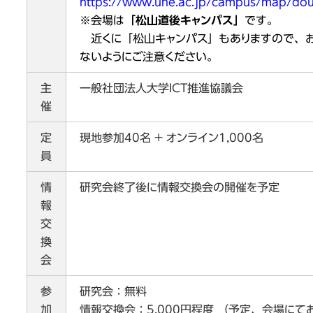
https://www.uhe.ac.jp/campus/map/dou
※会場は
「松山道後キャンパス」
です。
近くに「松山キャンパス」もありますので、
ないようにご注意ください。
主
一般社団法人大学ICT推進協議会
催
定
現地参加40名 + オンライン1,000名
員
情
研究会終了後に情報交換会の開催を予定
報
交
換
会
参
研究会：無料
加
情報交換会：5,000円程度 （予定、会場にて