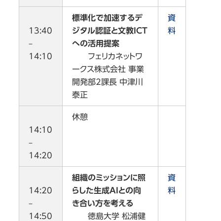
標準化で加速するデ
資
13:40
ジタル認証と文教ICT
料
–
への活用提案
14:10
フェリカネットワ
ークス株式会社 事業
開発部2課長 中津川
泰正
休憩
14:10
–
14:20
組織のミッションに照
資
14:20
らした生成AIとの向
料
–
き合い方を考える
14:50
徳島大学 松浦健