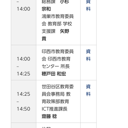
–
総務課
小杉
資
14:00
宗和
料
鴻巣市教育委員
会 教育部 学校
支援課
矢野
貴
印西市教育委員
資
14:00
会 印西市教育
料
–
センター 所長
14:25
穂戸田 和宏
世田谷区教育委
資
14:25
員会事務局 教
料
–
育政策部教育
14:50
ICT推進課長
齋藤 稔