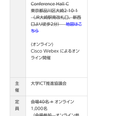
Conference Hall C
東京都品川区大崎2-10-1
（JR大崎駅南改札口、新西
口より徒歩2分）
地図はこ
ちら
(オンライン)
Cisco Webex によるオン
ライン開催
主
大学ICT推進協議会
催
定
会場40名 +
オンライン
員
1,000名
（
会場参加、
オンライン参