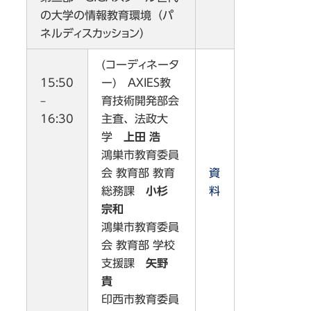
の大学の情報教育環境（パ
ネルディスカッション）
(コーディネータ
15:50
ー) AXIES教
–
育技術開発
部会
16:30
主査、法政大
学
上田 浩
鴻巣市教育委員
会 教育部 教育
資
総務課
小杉
料
宗和
鴻巣市教育委員
会 教育部 学校
支援課
矢野
貴
印西市教育委員