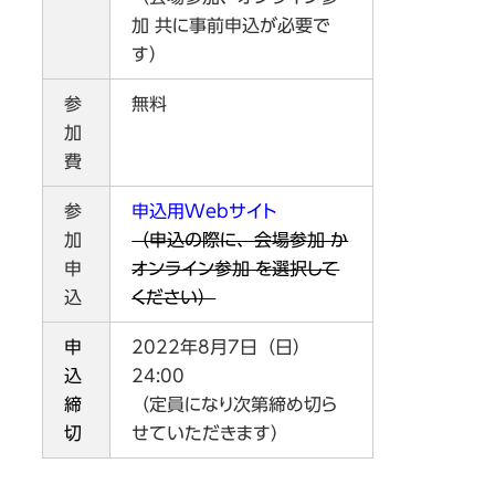
加 共に事前申込が必要で
す）
参
無料
加
費
参
申込用Webサイト
加
（申込の際に、会場参加 か
申
オンライン参加 を選択して
込
ください）
申
2022年8月7日（日）
込
24:00
締
（定員になり次第締め切ら
切
せていただきます）