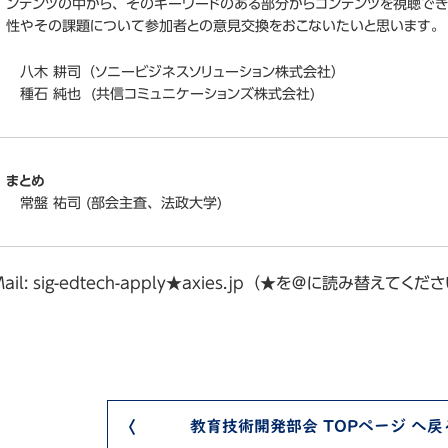
ンテンツの中から、そのキーワードのある部分からコンテンツを視聴でき
性やその課題について参加者との意見交換をおこないたいと思います。
八木 耕司（ソニービジネスソリューション株式会社）
種石 純也 (共信コミュニケーションズ株式会社)
まとめ
常盤 祐司 (部会主査、法政大学)
: sig-edtech-apply★axies.jp（★を＠に読み替えてくだ
教育技術開発部会 TOPページ へ戻