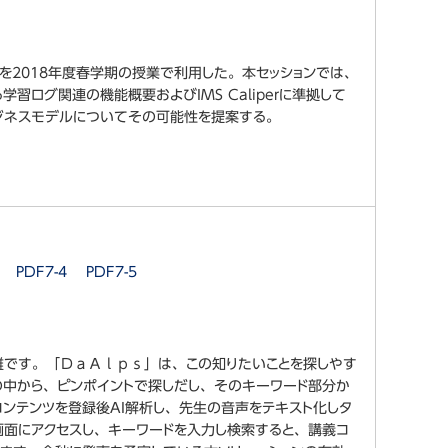
nvasを2018年度春学期の授業で利用した。本セッションでは、
る学習ログ関連の機能概要およびIMS Caliperに準拠して
ジネスモデルについてその可能性を提案する。
～
PDF7-4
PDF7-5
難です。「ＤａＡｌｐｓ」は、この知りたいことを探しやす
の中から、ピンポイントで探しだし、そのキーワード部分か
コンテンツを登録後AI解析し、先生の音声をテキスト化しタ
画面にアクセスし、キーワードを入力し検索すると、講義コ