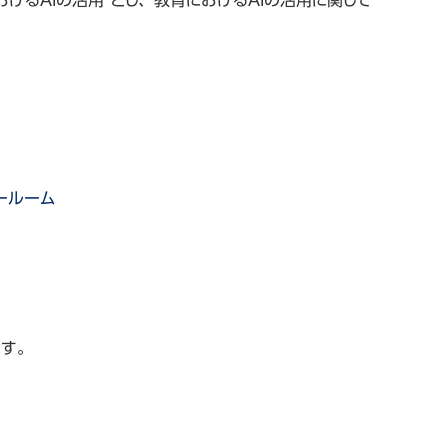
けるAIの活用”とし、教育におけるAIの活用に関して
ールーム
。
ます。