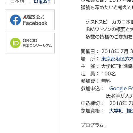
本部会では、2017年度
日本語
English
情報教育部会
2026年
議論を深めたいと考えて
オープンソース技術部会
2025年
ゲストスピーカの日本I
学術・教育コンテンツ 共有流通部
IBMワトソンの概要と
2023年
多数の皆様のご参加を
ソフトウェアライセンス部会
2022年
2026年
開催日： 2018年 7月 
認証基盤部会
2025年
場 所：
東京都港区六本
クラウド部会
2024年
主 催： 大学ICT推進
定 員： 100名
ICT利活用調査部会
2023年
参加費： 無料
教育技術開発部会
2022年
参加申込：
Google F
氏名等が入力ができ
高品質・セキュリティICT部会
2021年
申込締切： 2018年 
研究データマネジメント部会
2020年
参加資格：
大学ICT
ORCID部会
プログラム：
ユーザーコミュニケーション部会