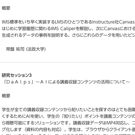
概要
IMS標準をいち早く実装するLMSのひとつであるInstructure社Ca
はじめに学習履歴に関わるIMS Caliperを解説し、次にCanvasにおけ
生成されるデータの事例を説明する。さらにこれらのデータを用いたビ
常盤 祐司 (法政大学)
研究セッション3
「ＤａＡｌｐｓ」～ＡＩによる講義収録コンテンツの活用について
概要
学生が全ての講義収録コンテンツから知りたいことを探すのはとても困
くするためにAIを使い、学生の「知りたい」ポイントを講義コンテンツ
ら視聴可能にするソリューションです。講義収録データはMP4対応し、
グ化します（資料の内容も対応）。学生は、ブラウザからクライアント