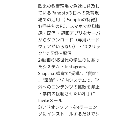
欧米の教育現場で急速に普及し
ているPanoptoの日本の教育現
場での活用 【Psnoptoの特徴】
1)手持ちのPC、スマホで簡単収
録・配信 ・録画アプリをサーバ
からダウンロード（専用ハード
ウェアがいらない） ・“3クリッ
ク” で収録～配信
2)動画/SNS世代の学生のにあっ
たシステム ・Instagram、
Snapchat感覚で“受講”、“質問”
、“議論” ・学内システムで、学
外へのコンテンツの拡散を抑止
・学内の視聴させたい相手に
Inviteメール
3)アドオンソフトをeラーニン
グにインストールするだけでシ