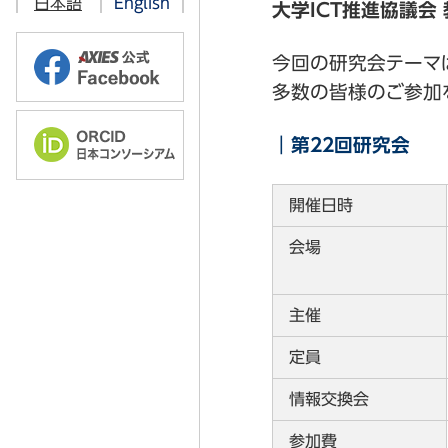
日本語
English
大学ICT推進協議会 
情報教育部会
2026年
オープンソース技術部会
今回の研究会テーマ
2025年
多数の皆様のご参加
学術・教育コンテンツ 共有流通部
2023年
ソフトウェアライセンス部会
2022年
2026年
｜第22回研究会
認証基盤部会
2025年
開催日時
クラウド部会
2024年
会場
ICT利活用調査部会
2023年
教育技術開発部会
2022年
主催
高品質・セキュリティICT部会
2021年
定員
研究データマネジメント部会
2020年
情報交換会
ORCID部会
ユーザーコミュニケーション部会
参加費