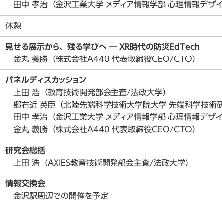
田中
孝治（
金沢工業大学 メディア情報学部 心理情報デザ
休憩
見せる展示から、残る学びへ ― XR時代の防災EdTech
金丸 義勝（株式会社A440 代表取締役CEO/CTO）
パネルディスカッション
上田 浩（教育技術開発部会主査/法政大学）
郷右近
英臣（
北陸先端科学技術大学院大学 先端科学技術
田中
孝治（
金沢工業大学 メディア情報学部 心理情報デザ
金丸 義勝（株式会社A440 代表取締役CEO/CTO）
研究会総括
上田 浩（AXIES教育技術開発部会主査/法政大学）
情報交換会
金沢駅周辺での開催を予定